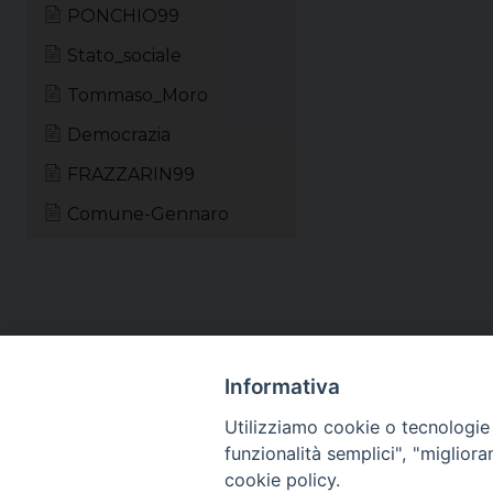
PONCHIO99
Stato_sociale
Tommaso_Moro
Democrazia
FRAZZARIN99
Comune-Gennaro
Informativa
Utilizziamo cookie o tecnologie s
funzionalità semplici", "miglior
cookie policy.