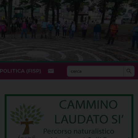
Search Butto
Search
OLITICA (FISP)
for: