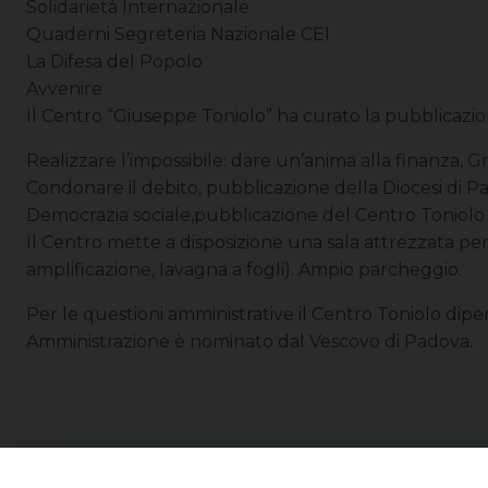
Solidarietà Internazionale
Quaderni Segreteria Nazionale CEI
La Difesa del Popolo
Avvenire
Il Centro “Giuseppe Toniolo” ha curato la pubblicazio
Realizzare l’impossibile: dare un’anima alla finanza, G
Condonare il debito, pubblicazione della Diocesi di P
Democrazia sociale,pubblicazione del Centro Toniolo
Il Centro mette a disposizione una sala attrezzata per 
amplificazione, lavagna a fogli). Ampio parcheggio.
Per le questioni amministrative il Centro Toniolo dipen
Amministrazione è nominato dal Vescovo di Padova.