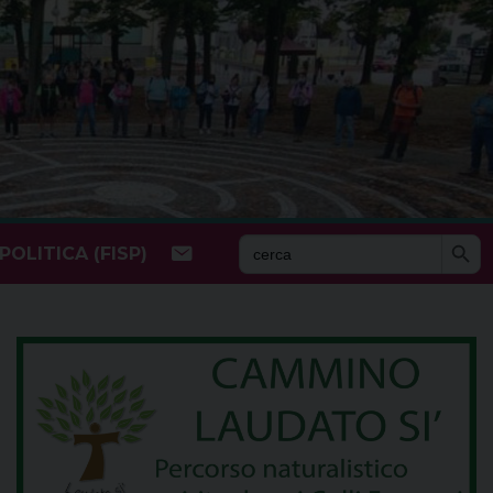
Search Butto
Search
OLITICA (FISP)
for: