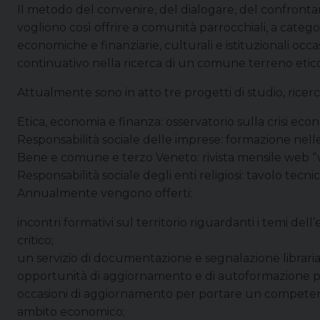
Il metodo del convenire, del dialogare, del confrontarsi 
vogliono così offrire a comunità parrocchiali, a categori
economiche e finanziarie, culturali e istituzionali occa
continuativo nella ricerca di un comune terreno etico
Attualmente sono in atto tre progetti di studio, ricer
Etica, economia e finanza: osservatorio sulla crisi econ
Responsabilità sociale delle imprese: formazione nelle
Bene e comune e terzo Veneto: rivista mensile web “w
Responsabilità sociale degli enti religiosi: tavolo te
Annualmente vengono offerti:
incontri formativi sul territorio riguardanti i temi dell
critico;
un servizio di documentazione e segnalazione libraria 
opportunità di aggiornamento e di autoformazione per c
occasioni di aggiornamento per portare un competen
ambito economico;