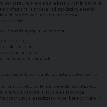
per costruire sinergie è alla base di ogni iniziativa. Si
e professionali e sindacali, ad associazioni e realtà
sioni di incontro con uno stile reciproco e
 e culturale.
ca e formazione, rispettivamente su:
omica in atto;
 scuole superiori;
ww.tonioloricerca.it”.
cnico con Veneto Responsabile
’economia, della politica, della giustizia, del consumo
sui temi oggetto delle ricerche e della rivista web;
hi vuole dedicarsi al sociale e alla politica;
te contributo alla realizzazione del bene comune in