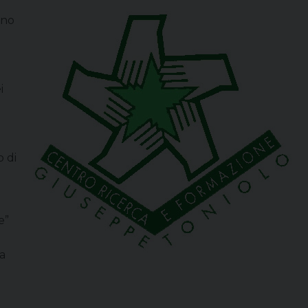
à
ano
i
o di
e”
a