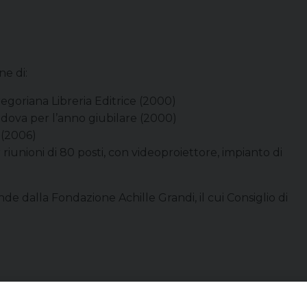
ne di:
regoriana Libreria Editrice (2000)
adova per l’anno giubilare (2000)
 (2006)
riunioni di 80 posti, con videoproiettore, impianto di
de dalla Fondazione Achille Grandi, il cui Consiglio di